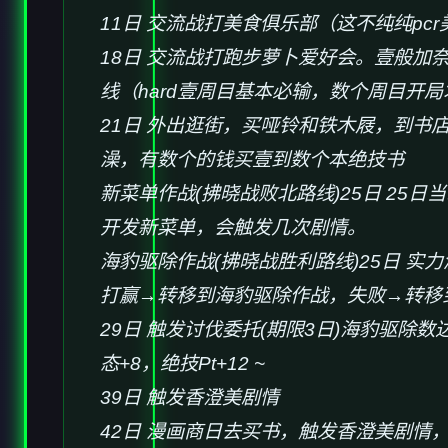
11日 交流战打美食俱乐部（这不纯纯pc
18日 交流战打跑步萝卜爱好会。壹般加
线（hard壹周目基本必输，数个周目开局
21日 外出逛街，买哑铃和铁木屐，到书
澡，有数个的钱买壹到数个本绝技书
新菜单作战(拂晓战败北路线)25日 2
开发新菜单，会触发几次剧情。
海豹驱除作战(拂晓战胜利路线)25日 实力
打赢→转移到海豹驱除作战，失败→转移
29日 触发讨伐委托(期限3日)海豹驱除数
态+8，绝技Pt+12 ~
39日 触发香澄美剧情
42日 漫画商日去买书，触发香澄美剧