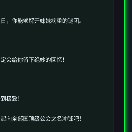
壹日，你能够解开妹妹病重的谜团。
壹定会给你留下绝妙的回忆！
奋到极致！
壹起向全部国顶级公会之名冲锋吧！