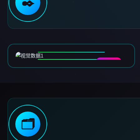
✒️
DATA-01
🗂️