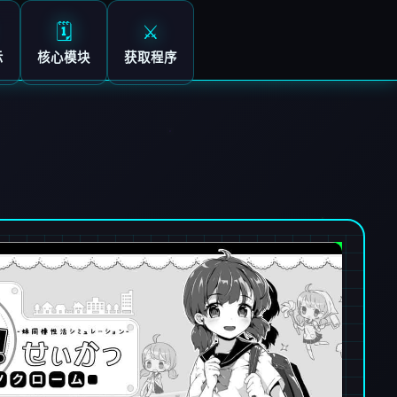
🗓️
⚔️
示
核心模块
获取程序