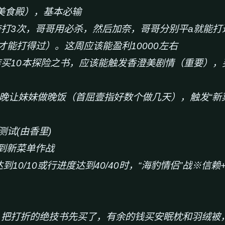
r美食殿），基本必输
奈打3次，哥哥用必杀，然后加奈，哥哥分别平a就能
才能打得过）。这周应该能盈利10000左右
店买10本探险之书，应该能触发香澄美剧情（重要），
5日当晚让妹妹做晚饭（首屈壹指好数个做几天），触发“
测试(由香里)
到新菜单作战
达到10/10或行进度达到40/40时，“海豹情侣”战※信
情，把打折的绝技书先买了，有余的钱买安眠枕和羽绒被