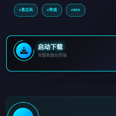
#黑白风
#养成
#RPG
启动下载
完整数据包传输