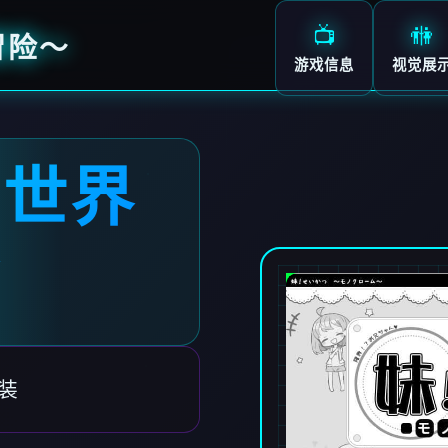
📺
🚻
冒险～
游戏信息
视觉展
白世界
～
装