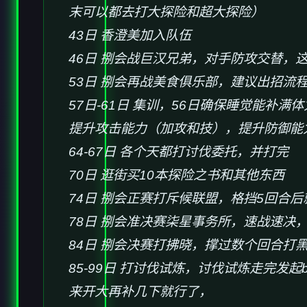
末可以都去打大探险和超大探险）
43日 香澄美加入队伍
46日 捌会战巨汉兄弟，对手防攻交替，
53日 捌会再战美食俱乐部，建议出招流
57日-61日 集训，56日确保睡觉能补
提升攻击能力（加攻和技），提升防御能
64-67日 各个天都打讨伐委托，并打完
70日 逛街买10本探险之书和其他东西
74日 捌会正赛打斥候联盟，格挡5回合
78日 捌会准决赛柒星事务所，速战速决
84日 捌会决赛打拂晓，撑过数个回合打
85-99日 打讨伐试炼，讨伐试炼走完发
来开大再补几下就行了，