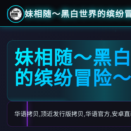
妹相随～黑白世界的缤纷
妹相随～黑
的缤纷冒险
华语拷贝,顶近发行版拷贝,华语官方,安卓直