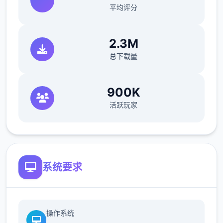
平均评分
[新增[新增灵饰自选礼包.装置自选礼包。
2.3M
总下载量
900K
活跃玩家
系统要求
[新增]增加超级赐福系.召唤兽可通过携带法术
操作系统