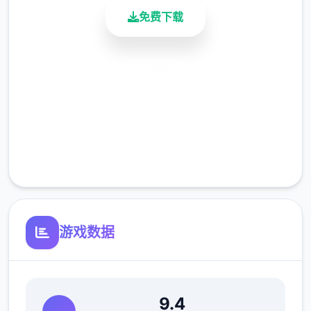
免费下载
安全下载
高速安装
完全免费
客服支持
[新增]新增会员卡功能共享仓库.共享召唤兽仓
库.
游戏数据
[优化]同等级法宝只能携带独单，优化成可携
9.4
带二个.