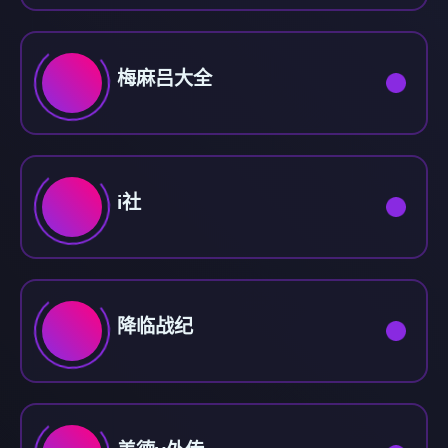
梅麻吕大全
i社
降临战纪