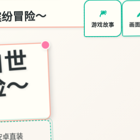
缤纷冒险～

🎆
画
游戏故事
妹
相
随
～
黑
白
世
界
的
缤
纷
冒
险
～
站,安卓直装