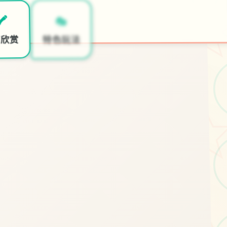
🖱️
🎭
️
开始游戏
特色玩法
面欣赏