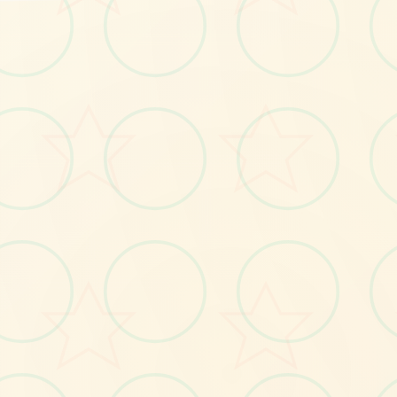
🗃️
No.1