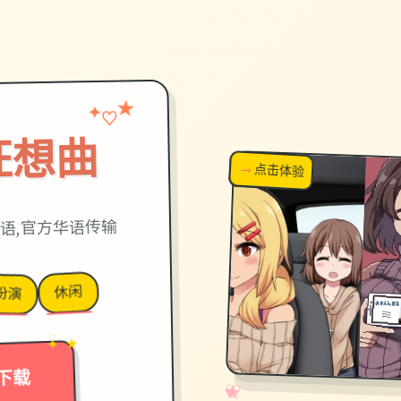
★
✦
♡
狂想曲
→
↗
点击体验
超棒！
语,官方华语传输
休闲
扮演
✦ ★
→
下载
✧
♡
★
♥