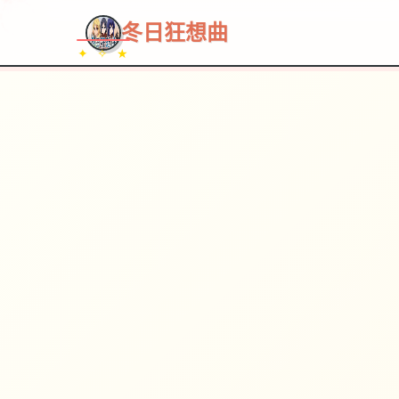
~~~
★
♡
✦
✧
♥
~
→
↗
冬日狂想曲
✦ ✧ ★