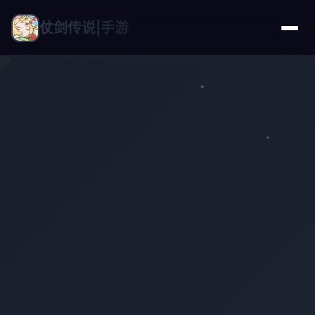
仗剑传说|手游