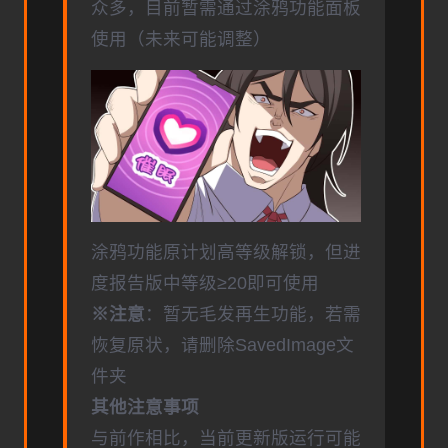
众多，目前暂需通过涂鸦功能面板
使用（未来可能调整）
涂鸦功能原计划高等级解锁，但进
度报告版中等级≥20即可使用
※注意
：暂无毛发再生功能，若需
恢复原状，请删除SavedImage文
件夹
其他注意事项
与前作相比，当前更新版运行可能