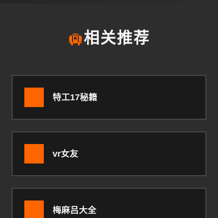
🛄
相关推荐
特工17秘籍
vr女友
梅麻吕大全