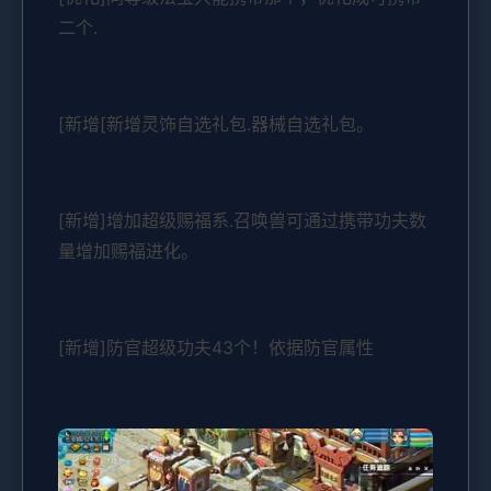
二个.
[新增[新增灵饰自选礼包.器械自选礼包。
[新增]增加超级赐福系.召唤兽可通过携带功夫数
量增加赐福进化。
[新增]防官超级功夫43个！依据防官属性