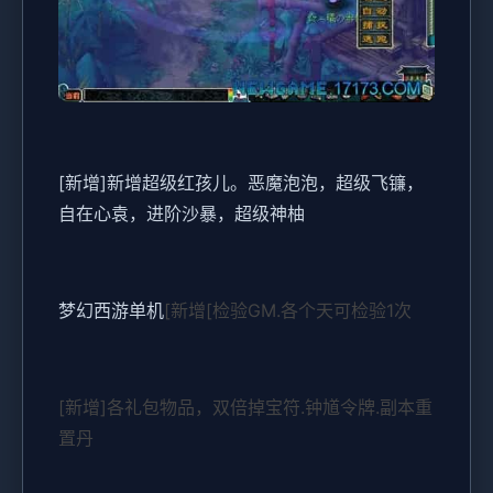
[新增]新增超级红孩儿。恶魔泡泡，超级飞镰，
自在心袁，进阶沙暴，超级神柚
梦幻西游单机
[新增[检验GM.各个天可检验1次
[新增]各礼包物品，双倍掉宝符.钟馗令牌.副本重
置丹