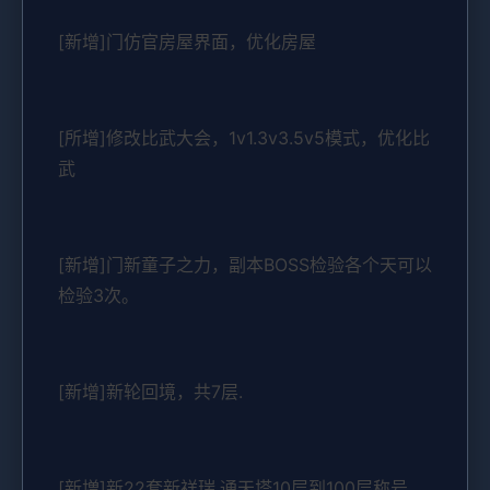
[新增]门仿官房屋界面，优化房屋
[所增]修改比武大会，1v1.3v3.5v5模式，优化比
武
[新增]门新童子之力，副本BOSS检验各个天可以
检验3次。
[新增]新轮回境，共7层.
[新増]新22套新祥瑞.通天塔10层到100层称号