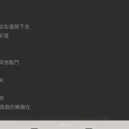
從右邊跳下去
彩蛋
其他戰鬥
夫
明
G遊戲的樂趣在