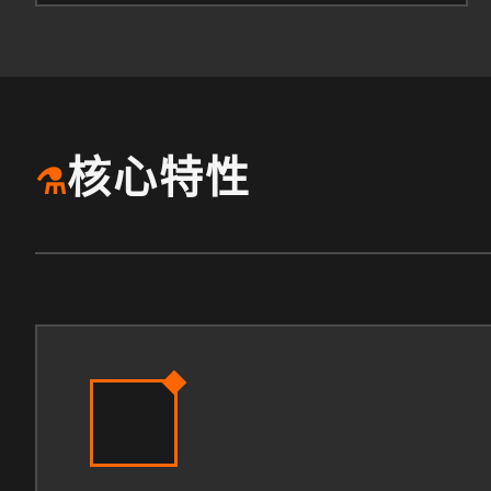
核心特性
⚗️