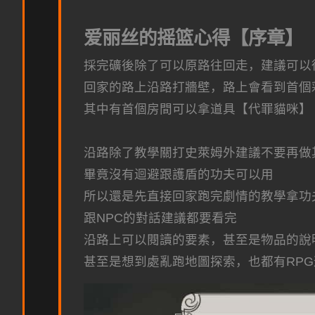
爱丽丝的摇篮心得【序章】
採完礦後除了可以原路往回走，建議可以
回家的路上沿路打牆壁，路上會看到首個
其中有首個房間可以拿道具【代罪貓咪】
沿路除了教學關打史萊姆外建議不要再做
畢竟沒有迴避跟護盾的功夫可以用
所以還是先直接回家跑完劇情的教學拿功
跟NPC的對話建議都要看完
沿路上可以閱讀的要素，甚至是物品的說
甚至是想到處亂跑地圖探索，也都有RP