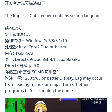
开发者对元素描述如下：
The Imperial Gatekeeper contains strong language.
结构需求
史上最低配置:
操作结构 *: Windows® 7/8/8.1/10
处理器: Intel Core2 Duo or better
内存: 4 GB RAM
显卡: DirectX 9/OpenGL 4.1 capable GPU
DirectX 升级版: 9.0
存储空间: 需要 50 MB 可用空间
附注事项: 1280x768 or better Display. Lag may occur
from loading menus or maps. Turn off other
programs before running the game.