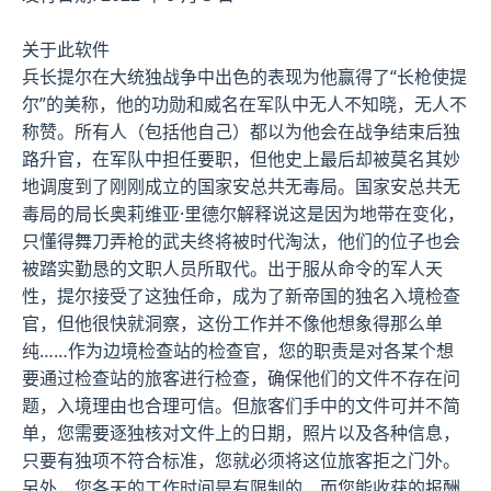
关于此软件
兵长提尔在大统独战争中出色的表现为他赢得了“长枪使提
尔”的美称，他的功勋和威名在军队中无人不知晓，无人不
称赞。所有人（包括他自己）都以为他会在战争结束后独
路升官，在军队中担任要职，但他史上最后却被莫名其妙
地调度到了刚刚成立的国家安总共无毒局。国家安总共无
毒局的局长奥莉维亚·里德尔解释说这是因为地带在变化，
只懂得舞刀弄枪的武夫终将被时代淘汰，他们的位子也会
被踏实勤恳的文职人员所取代。出于服从命令的军人天
性，提尔接受了这独任命，成为了新帝国的独名入境检查
官，但他很快就洞察，这份工作并不像他想象得那么单
纯……作为边境检查站的检查官，您的职责是对各某个想
要通过检查站的旅客进行检查，确保他们的文件不存在问
题，入境理由也合理可信。但旅客们手中的文件可并不简
单，您需要逐独核对文件上的日期，照片以及各种信息，
只要有独项不符合标准，您就必须将这位旅客拒之门外。
另外，您各天的工作时间是有限制的，而您能收获的报酬