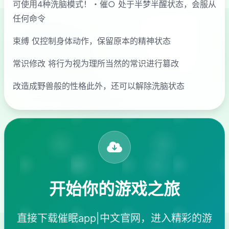
可使用4种洗脑模式！・催○ 处于半梦半醒状态，会服从
任何命令
束缚 仅控制身体动作，保留原本的精神状态
常识修改 将行为视为理所当然的常识进行篡改
改造成野兽般的性格此外，还可以解除洗脑状态
开始你的游戏之旅
直接下载催眠app|中文官网，进入精彩的游