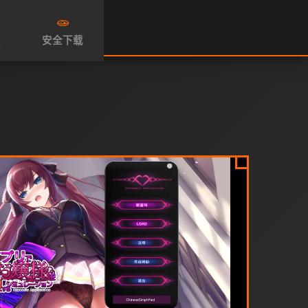
🧫
性
安全下载