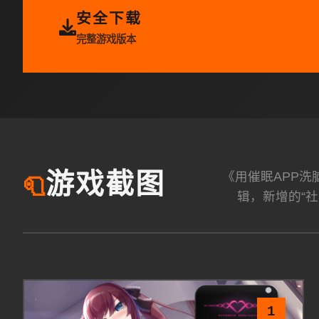
安全下载
完整游戏版本
《用催眠APP
游戏截图
🧻
辑，新增的“社
1