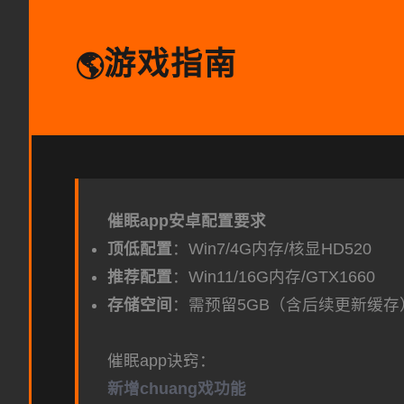
游戏指南
🌎
催眠app安卓配置要求
​顶低配置​
​：Win7/4G内存/核显HD520
​推荐配置​
​：Win11/16G内存/GTX1660
​存储空间​
​：需预留5GB（含后续更新缓存
催眠app诀窍：
新增chuang戏功能