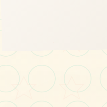
○
🌏
画面艺术展