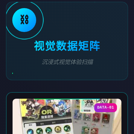
⛓️
视觉数据矩阵
沉浸式视觉体验扫描
DATA-01