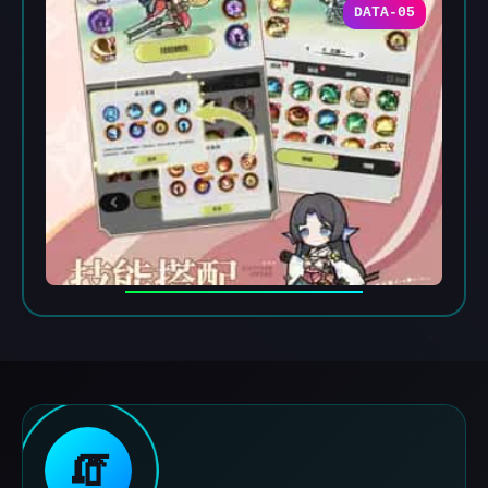
DATA-05
🧯