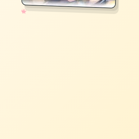
✧
♡
★
♥