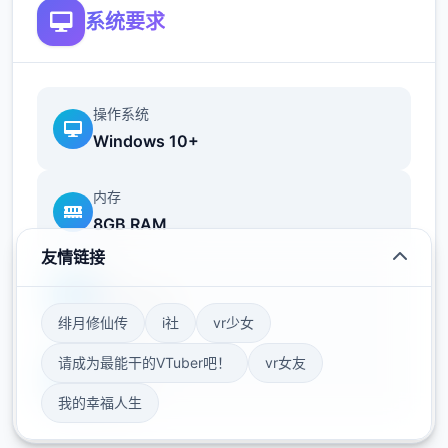
相较于前作《用洗脑APP对高傲大小姐为所欲
系统要求
为的模拟应用》，本作一切面优化！
新增语、换装等机制及追加姿势，自由度大幅
提升！t教机制
操作系统
Windows 10+
可在无人的走廊、教学楼后、体育仓库等各种
场景中进行调教（目前开发中）
内存
洗脑后，可以随意掉落衣服、让其穿上漏风的
8GB RAM
装扮，并用玩具、手自由玩
友情链接
显卡
t教结束后会清除期间的记忆，t教环节终止。
GTX 1060
即使记忆被消除，随着逐渐被开发，对方的态
绯月修仙传
i社
vr少女
度也会逐渐改变
请成为最能干的VTuber吧！
vr女友
存储空间
50GB
此外，根据t教方式（如何让其起飞），对方的
我的幸福人生
反应也会逐渐发生变化，4种洗脑模式