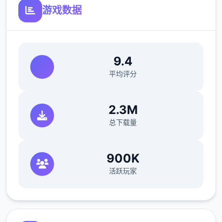
游戏数据
参数未调整，单位可能容易起飞
反馈与问题报告请通过Discord服务器提交
（正式版发布前仅限支援者访问,自由度
9.4
MAX！
平均评分
顶近在漫画或CG合集中常见的“催眠APP公
寓”，难道你不想试试看吗…
2.3M
总下载量
这款应用高度还原了使用催眠APP进行t教的真
实体会，是3款沉浸式模拟应用！并非固定流
程的被动观赏，而是让你化身主角，随心所欲
900K
地t教女孩！
活跃玩家
根据不同玩法，女主角会通过丰富的台词和动
画给予好多样反馈