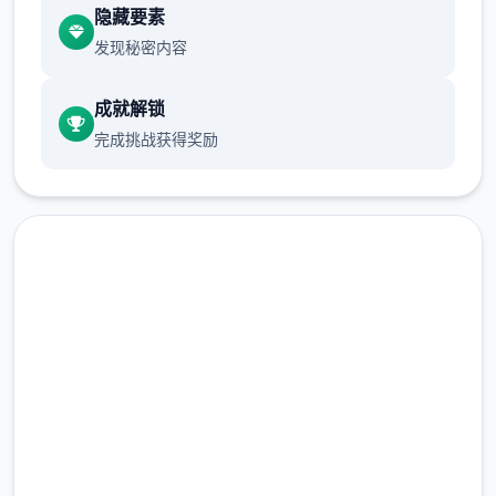
隐藏要素
保健室原本计划在特定时机解锁，但为方便进
发现秘密内容
度报告版体会，现调整为单位等级≥10时开放
新增毛剃除功能
成就解锁
完成挑战获得奖励
此时可以用剃刀自由修剪毛形状
马上下载 催眠app|中文官网
完整版游戏，免费体验
该功能其实早已开发终结，但因未添加到UI
2.3M+
中，此前无法在正式应用中使用。
总下载量