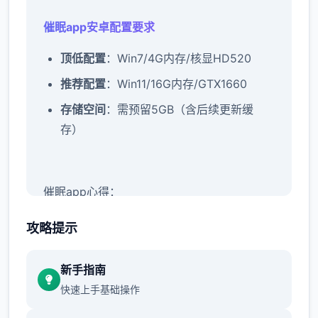
催眠app安卓配置要求
​顶低配置​
​：Win7/4G内存/核显HD520
​推荐配置​
​：Win11/16G内存/GTX1660
​存储空间​
​：需预留5GB（含后续更新缓
存）
催眠app心得：
新增chuang戏功能
攻略提示
此时可以进行床戏教学了
新手指南
体育仓库和保健室均可触发chuang戏，但目
快速上手基础操作
前体育仓库尚未实装