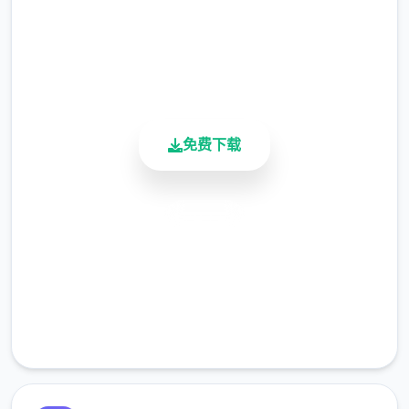
4.9/5
由于剃刀加入物品栏会导致道具过好多，目前
用户评分
暂需通过涂鸦功能面板使用（未来可能调整）
900K+
活跃用户
涂鸦功能原计划高等级解锁，但进度报告版中
等级≥20即可使用
免费下载
※注意
：暂无毛发再生功能，若需恢复原状，
请删除SavedImage文件夹
其他注意事项
安全下载
与前作相比，当前版次运行可能较卡顿，正式
高速安装
版将进行优化
完全免费
可体会至t教等级30
客服支持
开放场景：走廊、教室、校舍后、保健室
洗脑模式支持催眠和束缚玩法