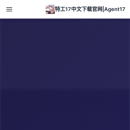
特工17中文下载官网|Agent17