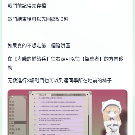
戰鬥前記得先存檔
戰鬥結束後可以先回據點3趟
如果真的不想走第二個陷阱區
在【卑賤的補給兵】往右走可以往【盜墓者】的方向移
動
无数進行3場戰鬥也可以到達同學所在地前的椅子