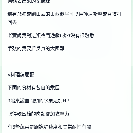
蘑菇丟出來的瓦斯球
還有飛彈或劍山丟的東西似乎可以用護盾衝擊或普攻打
回去
老實說我對這類格鬥遊戲(咦?)沒有很熟悉
手殘的我要盾反真的太困難
※料理怎麼配
不同的食材有各自的乘區
3般來說血開頭的水果是加HP
取得較困難的肉類會加攻擊力
有3些蔬菜是跟詠唱速度和異常耐性有關