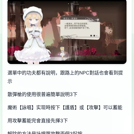
選單中的功夫都有說明，跟路上的NPC對話也會看到提
示
散彈槍的使用很普遍簡單說明3下
魔術【詠唱】实现時按下【護盾】或【攻擊】可以蓄能
用攻擊蓄能完會直接先揮3下
解除的方法是詠唱跟攻擊兩個3起按