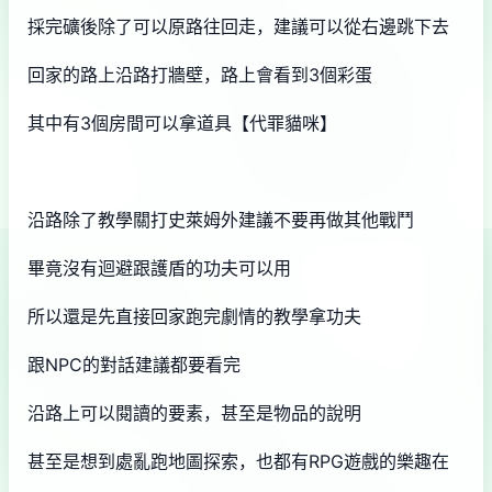
採完礦後除了可以原路往回走，建議可以從右邊跳下去
回家的路上沿路打牆壁，路上會看到3個彩蛋
其中有3個房間可以拿道具【代罪貓咪】
沿路除了教學關打史萊姆外建議不要再做其他戰鬥
畢竟沒有迴避跟護盾的功夫可以用
所以還是先直接回家跑完劇情的教學拿功夫
跟NPC的對話建議都要看完
沿路上可以閱讀的要素，甚至是物品的說明
甚至是想到處亂跑地圖探索，也都有RPG遊戲的樂趣在