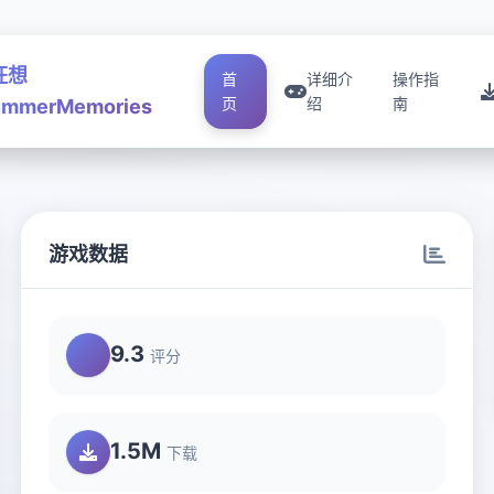
狂想
首
详细介
操作指
页
绍
南
mmerMemories
游戏数据
9.3
评分
1.5M
下载