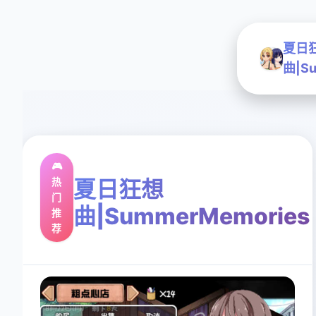
夏日
曲|Su
🎮
热
夏日狂想
门
曲|SummerMemories
推
荐