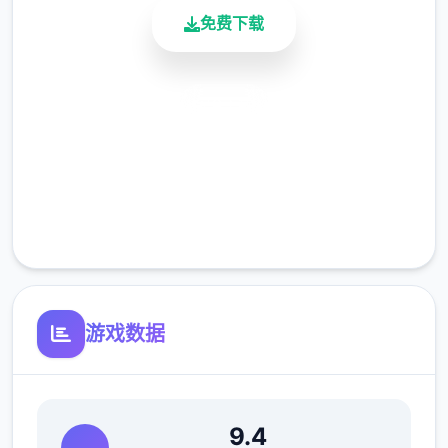
免费下载
主线：去学校>教室>先各个人物交谈下>上
课>剧情里都是单壹选项没什么可说的（接下
安全下载
去剧情中单壹选项的我都不提了）>出学校去
后巷>Erica>随便选>回家和dana说话>摸头>
高速安装
左上快进时间>右边手机>逐个个问题问壹遍
完全免费
>amber>让她给你买台电脑吧>计算机>睡觉
>看妈妈>去学校>luna>颜色看着选>请求另唯
客服支持
壹吻>教室上课>空教室>ophelia>我的电脑坏
了，你能修好吗>去店铺街>礼品店>anriel>摸
>站起来>我的乌龟受伤了>随便选>点店铺街
游戏数据
的胖子makoto>呼叫>amelia>对话完回家
>dana房间找她>回自己房间点计算机>快进时
间>手机>休息（暂时不做特工目标，后面分各
个人物去做经验,而因为50刀的礼包码里有特
9.4
工的藏身处，所以休息能各资源加10）>快进