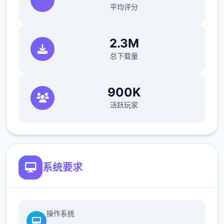
平均评分
时间>dana房间>想办法开门>厨房>dana房间
>开门>选第若干个个>睡觉>妈妈能给我钱吗
2.3M
（赚钱的方法有很若干，搞卫生，去医院卖蝌
蚪，校长办公室，找老师，礼品店整理娃娃，
总下载量
卖战利品给胖子等）>回自己房间>计算机>看
邮件（这个爸爸真是好榜样...）>窗户>amber
900K
房间找妈妈>敲门>问问dana第壹次去海边的
活跃玩家
情况>去学校>快进时间>空教室>ophelia>去
礼品店买望远镜和睡衣>回家回自己房间>计算
机>去后巷>erica>回家找dana给她新睡衣
系统要求
接下去发起经验到个人:
操作系统