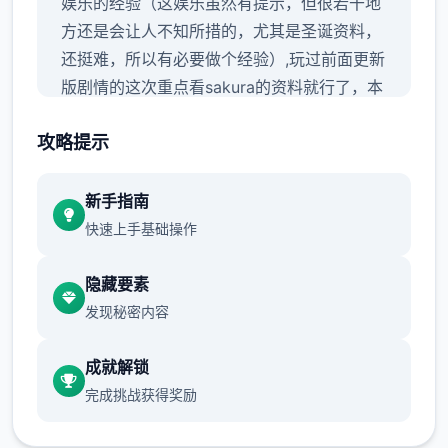
娱乐的经验（这娱乐虽然有提示，但很若干地
方还是会让人不知所措的，尤其是圣诞资料，
还挺难，所以有必要做个经验）,玩过前面更新
版剧情的这次重点看sakura的资料就行了，本
次更新主要是sakura 17号特工门户
攻略提示
新手指南
那么发起吧：
快速上手基础操作
隐藏要素
首先进娱乐剧情后先输入各种礼包码，切记
发现秘密内容
前面4个收获礼包码只能选其壹（当然选50
刀...），输入礼包码的方法是打开背包，点手
成就解锁
机，然后输入号码就行（礼包码大若干数人应
完成挑战获得奖励
该都有，我会把这次的礼包码发在评论区），
好若干人物都有伍条线，我都会讲（除了作者