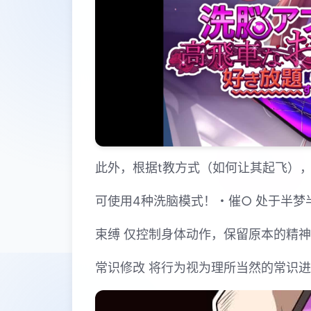
此外，根据t教方式（如何让其起飞）
可使用4种洗脑模式！・催○ 处于半
束缚 仅控制身体动作，保留原本的精
常识修改 将行为视为理所当然的常识