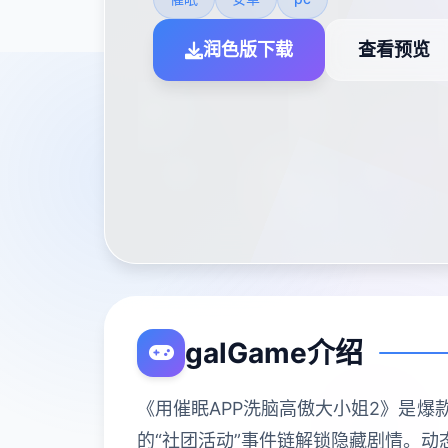
润色版下载
查看预览
galGame介绍
《用催眠APP洗脑高傲大小姐2》是爆
的“社团活动”事件链解锁隐藏剧情。动态