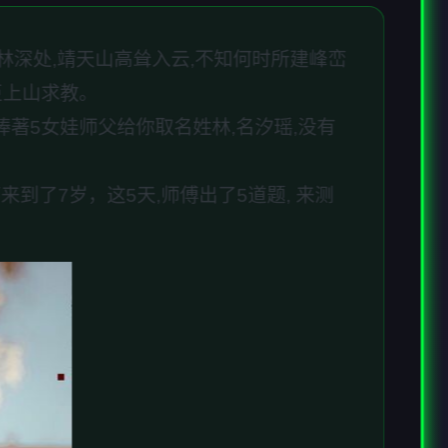
山林深处,靖天山高耸入云,不知何时所建峰峦
臣上山求教。
捧著5女娃师父给你取名姓林,名汐瑶,没有
到了7岁，这5天,师傅出了5道题, 来测