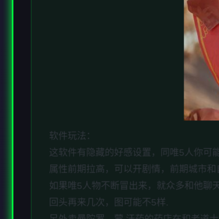
软件玩法：
这软件有隐藏的好感设置，同唯5人你可
属性前期拉高，可以开剧情，前期城市和
如果唯5人物不断冒出来，就众多和他聊
回头再来几次，图可能不5样.
另外卖曼陀罗、蒙.汗药的药店在和老道士