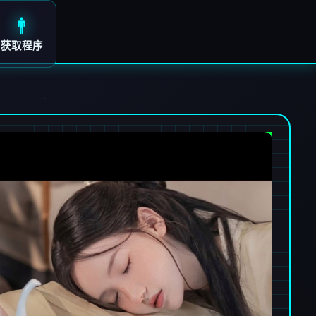
🚹
获取程序