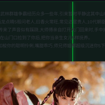
,中原武林群雄争霸经历众多一些年,引来暂时平静这其中
龙点睛5般问老人,曰香火常旺,常见达官贵人,10代朝
门传来了声音似有蹊跷,大师傅亲自打开大门回来时,手中
在山门口捡到了你后,把你当亲生女儿5样抚养。
梭你的聪明伶俐,嘴甜乖巧,师兄师姐都超级沉迷你5下来