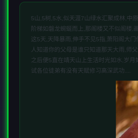
5山,5树,5水,似天涯7山绿水汇聚成林
阶梯如磐龙蜿蜒而上,那阁楼又不似阁楼,画
这5天,天降暴雨,伸手不见5指,萧阳阁大
人知道你的父母是谁只知道那天大雨,师父
之后便5直在靖天山上生活时光如水,岁月如
试各位徒弟有没有天赋修习高深武功....