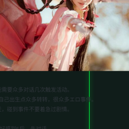
能需要众多对话几次触发活动。
自己出生点众多转转，很众多エロ事件。
天，碰到事件不要着急过剧情。
好感到5后，先对话。