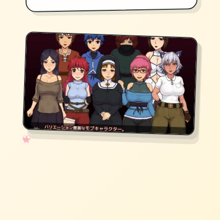
✧
♡
★
♥