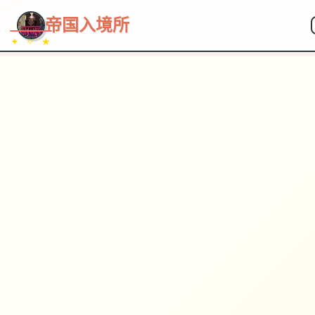
~~~
★
♡
✦
✧
♥
~
→
↗
帝国入境所
✦ ✧ ★