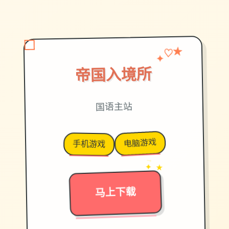
♡
✦
★
帝国入境所
国语主站
电脑游戏
手机游戏
→
✦ ★
马上下载