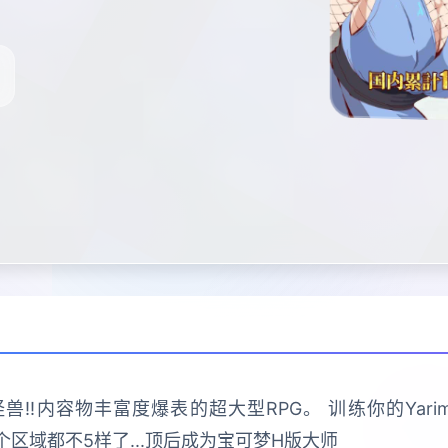
兽!!内容物丰富度爆表的超大型RPG。 训练你的Yari
个区域都不5样了...顶后成为宝可梦H版大师