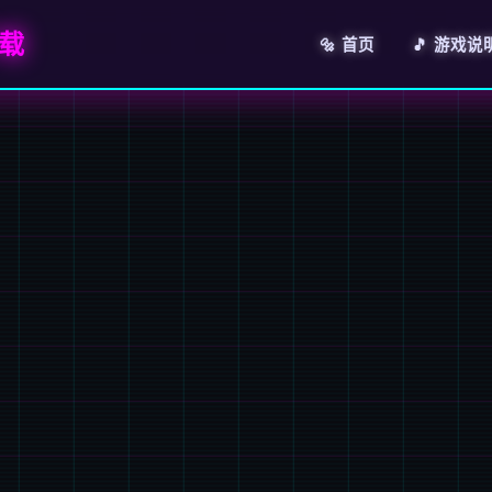
载
🔩 首页
🎵 游戏说