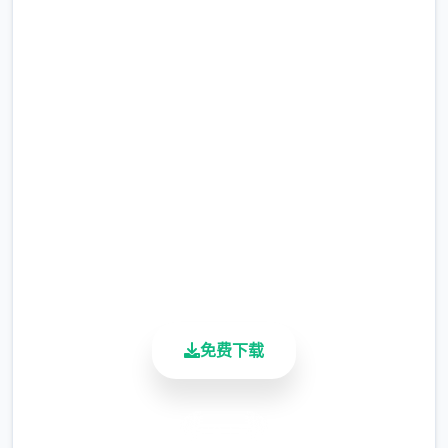
安全下载 illusion|i社中国
完整版游戏，免费体验
2.3M+
总下载量
4.9/5
用户评分
900K+
活跃用户
免费下载
安全下载