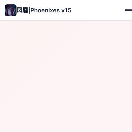
凤凰|Phoenixes v15