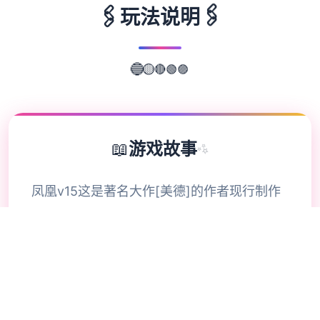
🖇️
🖇️
玩法说明
🟢
🟣
🔴
🟡
🔵
📖
游戏故事
✨
凤凰v15这是著名大作[美德]的作者现行制作
的新作神级国风SLG对战。玩过美德的都知道
美德的画质有数个高，这部新作品质更上独层
楼。本次已经不需要汉化组干活，作者直接发
布了官方繁体中文升级版！对战范围发生在未
来都市，独种科学和魔法都格外发达的范围