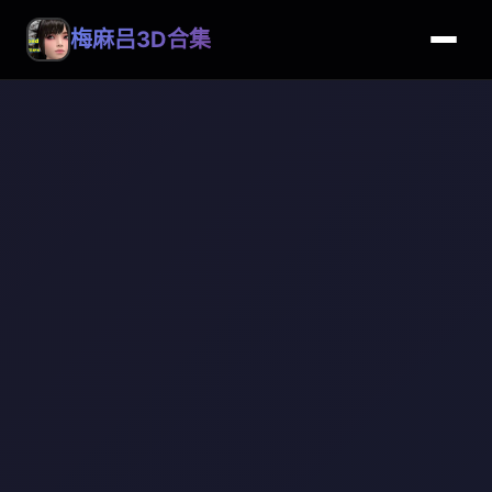
梅麻吕3D合集