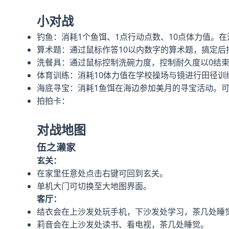
小对战
钓鱼：消耗1个鱼饵、1点行动点数、10点体力值。在
算术题：通过鼠标作答10以内数字的算术题，搞定
洗餐具：通过鼠标控制洗碗力度，控制耐久度以0结
体育训练：消耗10体力值在学校操场与镜进行田径训
海底寻宝：消耗1鱼饵在海边参加美月的寻宝活动。
拍拍卡：
对战地图
伍之濑家
玄关：
在家里任意处点击右键可回到玄关。
单机大门可切换至大地图界面。
客厅：
结衣会在上沙发处玩手机，下沙发处学习，茶几处睡
莉音会在上沙发处读书、看电视，茶几处睡觉。