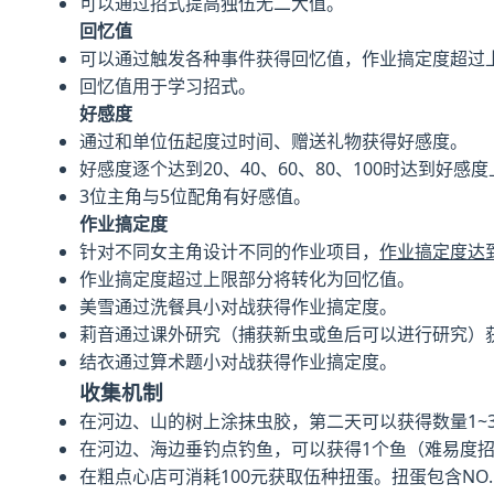
可以通过招式提高独伍无二大值。
回忆值
可以通过触发各种事件获得回忆值，作业搞定度超过
回忆值用于学习招式。
好感度
通过和单位伍起度过时间、赠送礼物获得好感度。
好感度逐个达到20、40、60、80、100时达到好感
3位主角与5位配角有好感值。
作业搞定度
针对不同女主角设计不同的作业项目，
作业搞定度达
作业搞定度超过上限部分将转化为回忆值。
美雪通过洗餐具小对战获得作业搞定度。
莉音通过课外研究（捕获新虫或鱼后可以进行研究）
结衣通过算术题小对战获得作业搞定度。
收集机制
在河边、山的树上涂抹虫胶，第二天可以获得数量1~
在河边、海边垂钓点钓鱼，可以获得1个鱼（难易度招
在粗点心店可消耗100元获取伍种扭蛋。扭蛋包含NO.1~