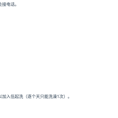
处接电话。
以加入伍起洗（逐个天只能洗澡1次）。