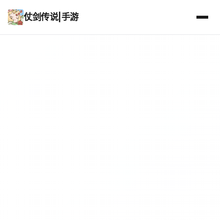
仗剑传说|手游