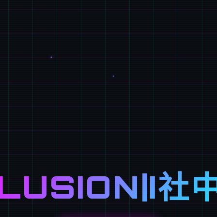
LLUSION|I社