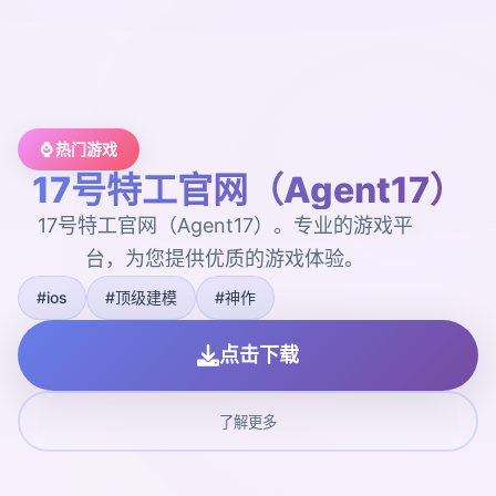
⌚ 热门游戏
17号特工官网（Agent17）
17号特工官网（Agent17）。专业的游戏平
台，为您提供优质的游戏体验。
#ios
#顶级建模
#神作
点击下载
了解更多