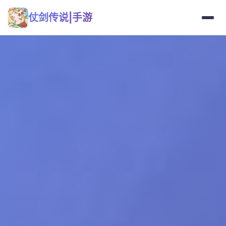
仗剑传说|手游