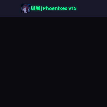
凤凰|Phoenixes v15