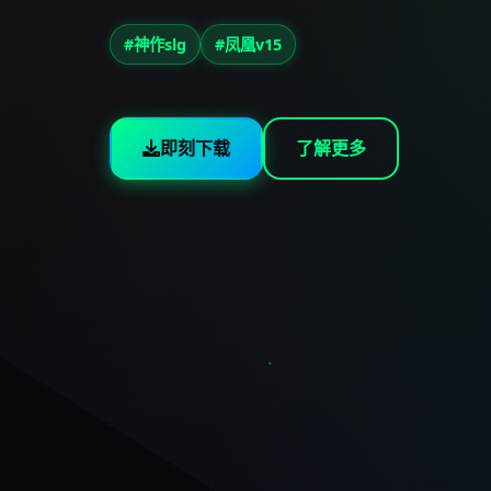
#神作slg
#凤凰v15
即刻下载
了解更多