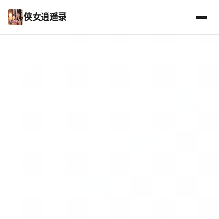
侠女逍遥录