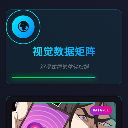
🌍
视觉数据矩阵
沉浸式视觉体验扫描
DATA-01