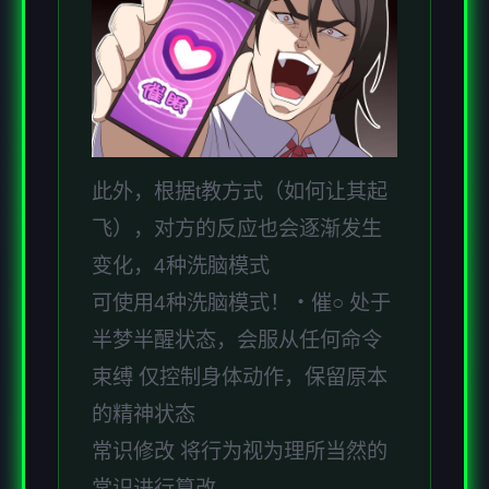
此外，根据t教方式（如何让其起
飞），对方的反应也会逐渐发生
变化，4种洗脑模式
可使用4种洗脑模式！・催○ 处于
半梦半醒状态，会服从任何命令
束缚 仅控制身体动作，保留原本
的精神状态
常识修改 将行为视为理所当然的
常识进行篡改