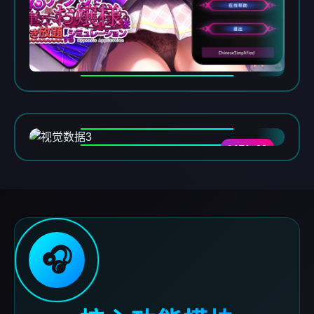
DATA-03
🎧