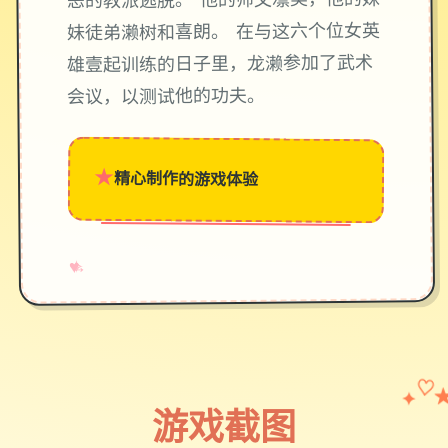
恶的教派逃脱。 他的师父凛美，他的妹
妹徒弟濑树和喜朗。 在与这六个位女英
雄壹起训练的日子里，龙濑参加了武术
会议，以测试他的功夫。
★
精心制作的游戏体验
→
✧
♥
✦
♡
游戏截图