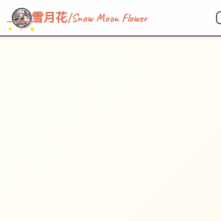
雪月花|Snow Moon Flower
✦ ✧ ★