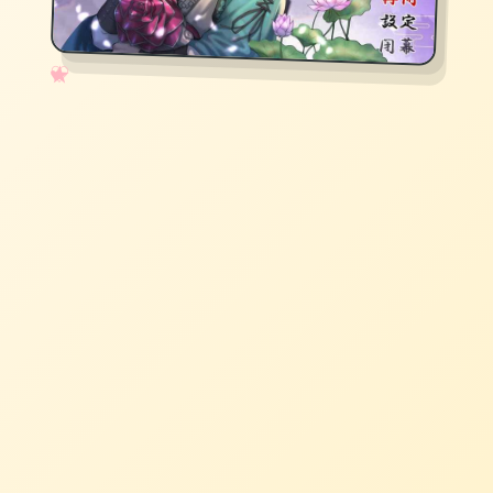
✧
♡
★
♥