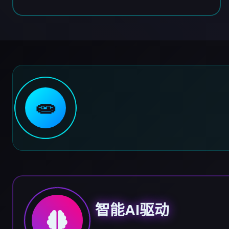
🧫
智能AI驱动