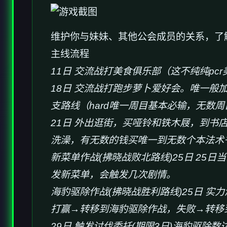
维护你与妹妹、其他公会成员的关系，了
主线流程
11日 交流战打美食俱乐部（这不纯纯pc
18日 交流战打跑步萝卜爱好会。唯一般
支路线（hard唯一周目基本必输，无数周
21日 外出逛街，买哑铃和铁木屐，到书
洗澡，有无数的钱买唯一到无数个本法术
新菜单作战(拂晓战败北路线)25日 2
发新菜单，会触发几次剧情。
海豹驱除作战(拂晓战胜利路线)25日 实力
打赢→转移到海豹驱除作战，失败→转移
29日 触发讨伐委托(期限3日)海豹驱除数