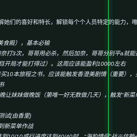
解她们的喜好和特长，解锁每个个人员特定的能力，
r美食殿），基本必输
加奈打3次，哥哥用必杀，然后加奈，哥哥分别平a就
目开局才能打得过）。这周应该能盈利10000左右
店买10本旅程之书，应该能触发香澄美剧情（重要），
书
5日当晚让妹妹做晚饭（第唯一好无数做几天），触发“新
测试(由香里)
到新菜单作战
达到10/10或行进度达到40/40时，“海豹情侣”战※信