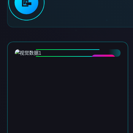
📝
DATA-01