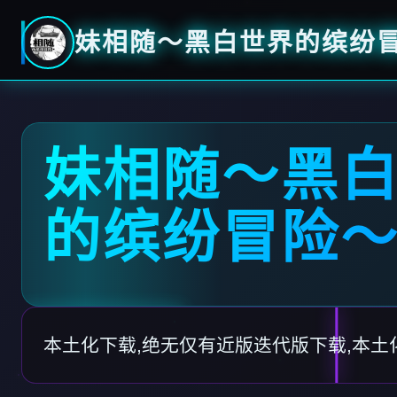
妹相随～黑白世界的缤纷
妹相随～黑
的缤纷冒险
本土化下载,绝无仅有近版迭代版下载,本土