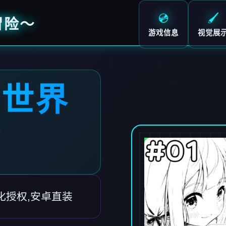
💿
🖌️
冒险～
游戏信息
视觉展
白世界
～
化授权,安卓直装