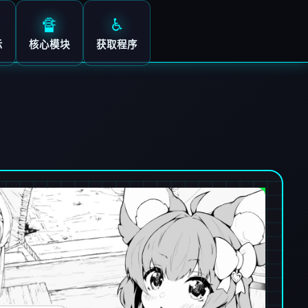
🔏
♿
示
核心模块
获取程序