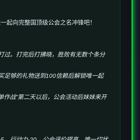
唯一起向完整国顶级公会之名冲锋吧！
能打过。打完后打拂晓，胜败有无数个条分
买足够的礼物送到100信赖后解锁唯一起
菜单作战”第二天以后，公会活动后妹妹来开
赖+5，行动力-20，公会评价提高，唯一切状