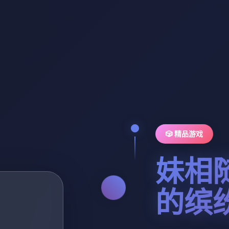
🎲 精品游戏
妹相
的缤