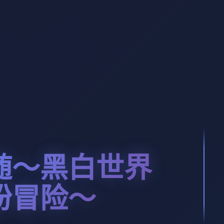
随～黑白世界
纷冒险～