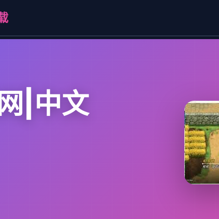
载
网|中文