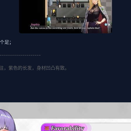
数个足；
--------------------
往，紫色的长发，身材凹凸有致。
。