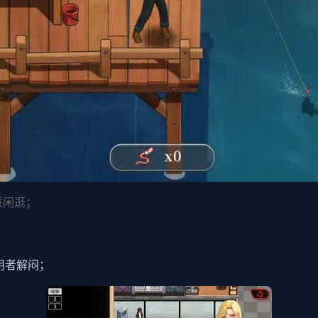
意闲逛；
用者解闷；