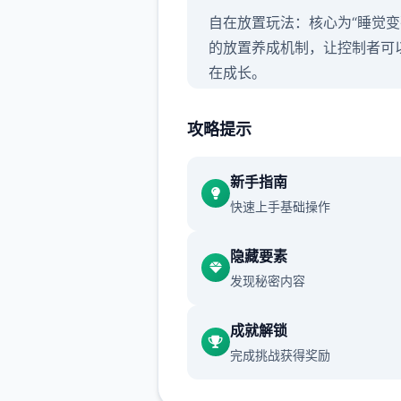
自在放置玩法：核心为“睡觉变
的放置养成机制，让控制者可
在成长。
自由探索与社交：作品采用竖
攻略提示
探索模式，包含隐藏项目、未
藏和丰富的地带地图。
新手指南
无羁决斗与技艺搭配：采用解
快速上手基础操作
手的自走式决斗，支持百变技
配和随心转职。
隐藏要素
发现秘密内容
成就解锁
完成挑战获得奖励