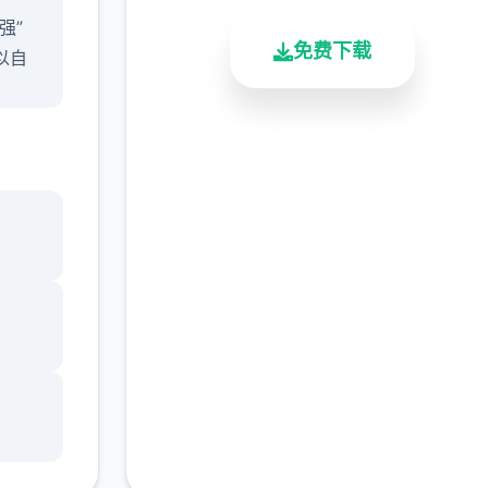
强”
免费下载
以自
屏2D
安全下载
高速安装
完全免费
知宝
客服支持
放双
艺搭