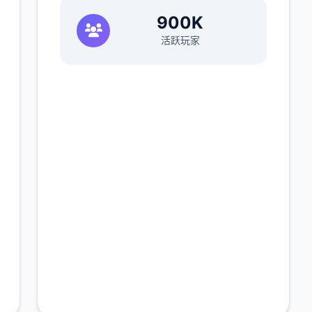
900K
活跃玩家