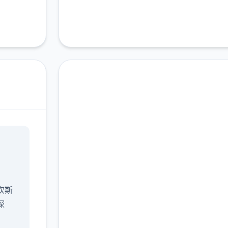
中文版下载 仗剑传说|
手游
完整版游戏，免费体验
坎斯
2.3M+
4.9/5
900K+
探
总下载量
用户评分
活跃用户