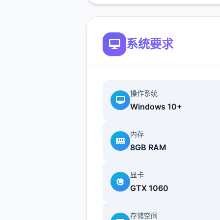
系统要求
操作系统
Windows 10+
伙伴与幻兽：控制者可以邂逅
伙伴，与幻兽结伴同游，并肩
内存
难解的圣兽。
8GB RAM
作品背景：
显卡
作品由厦门雷霆网络科技股份
GTX 1060
公司代理，于2025年5月29
测，支持Android 7.0以上版
存储空间