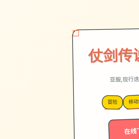
仗剑传
亚服,现行
移动
冒险
在线