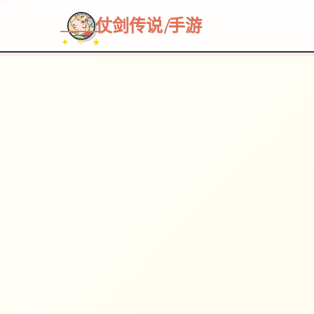
~~~
★
♡
✦
✧
♥
~
仗剑传说|手游
✦ ✧ ★