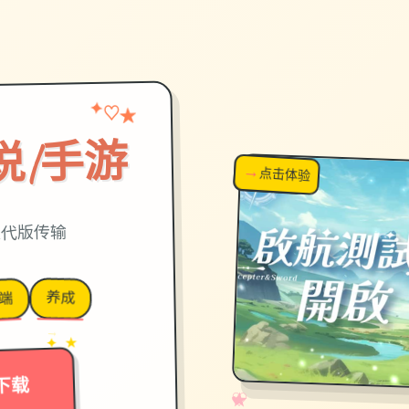
★
✦
♡
说|手游
→
↗
点击体验
超棒！
迭代版传输
养成
端
→
✦ ★
下载
✧
♡
★
♥