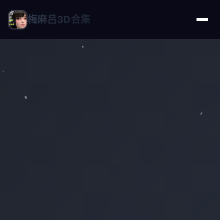
梅麻吕3D合集