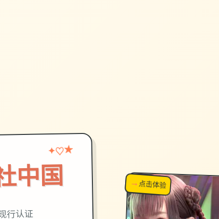
♡
★
✦
on|i社中国
→
↗
点击体验
超棒！
,现行认证