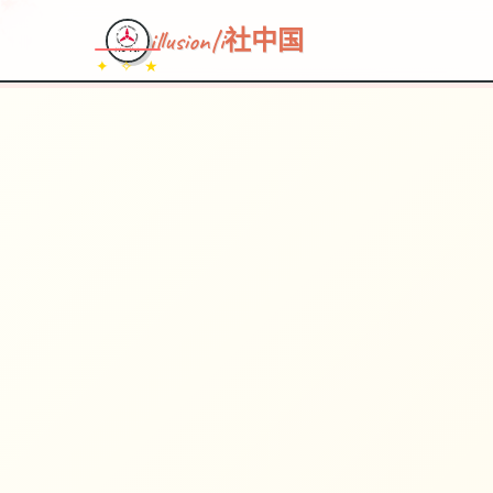
illusion|i社中国
✦ ✧ ★