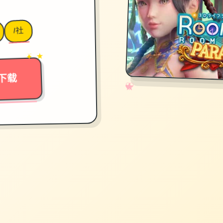
I社
→
✦ ★
下载
✧
♡
★
♥