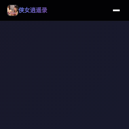
侠女逍遥录