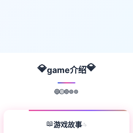
💎
💎
game介绍
🟣
🟢
🔴
🟡
🔵
📖
游戏故事
✨