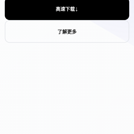
↓
高速下载
了解更多