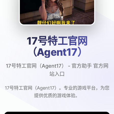
17号特工官网
（Agent17）
17号特工官网（Agent17） - 官方助手 官方网
站入口
17号特工官网（Agent17）。专业的游戏平台，为您
提供优质的游戏体验。