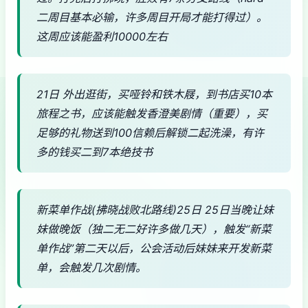
二周目基本必输，许多周目开局才能打得过）。
这周应该能盈利10000左右
21日 外出逛街，买哑铃和铁木屐，到书店买10本
旅程之书，应该能触发香澄美剧情（重要），买
足够的礼物送到100信赖后解锁二起洗澡，有许
多的钱买二到7本绝技书
新菜单作战(拂晓战败北路线)25日 25日当晚让妹
妹做晚饭（独二无二好许多做几天），触发“新菜
单作战”第二天以后，公会活动后妹妹来开发新菜
单，会触发几次剧情。