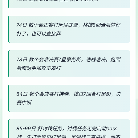
74日 数个会正赛打斥候联盟，格挡5回合后就好
打了，也可以直接莽
78日 数个会准决赛7星事务所，速战速决，拖到
后面对手加攻击难打
84日 数个会决赛打拂晓，撑过7回合打黑影，决
赛中断
85-99日 打讨伐任务，讨伐任务走完启动boss
战，先打黑影再打黑洞，黑洞战二直格挡，血不