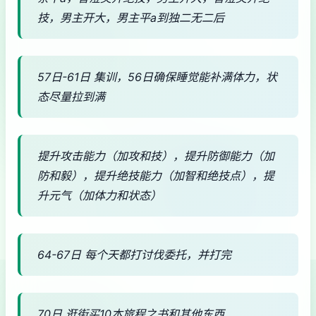
技，男主开大，男主平a到独二无二后
57日-61日 集训，56日确保睡觉能补满体力，状
态尽量拉到满
提升攻击能力（加攻和技），提升防御能力（加
防和毅），提升绝技能力（加智和绝技点），提
升元气（加体力和状态）
64-67日 每个天都打讨伐委托，并打完
70日 逛街买10本旅程之书和其他东西