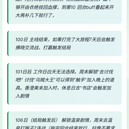
够开由衣绝技回血撑，到第10 回合buff叠起来开
大再补几下就行了，
100日 主线结束，如果打完了大旅程7天后会触发
拂晓交流战，打赢触发结局
101日后 工作日白天无法选择。周末解锁“去讨伐
吧!” 讨伐“乌贼大王”可以得到“触手”加入晚上的道
具。香澄美未加入时，休息日去“书店”会触发加
入剧情
106日（结局触发后） 解锁温泉剧情，周末去温
泉打猴子7连战（拖完回合结束就行，好像不要求