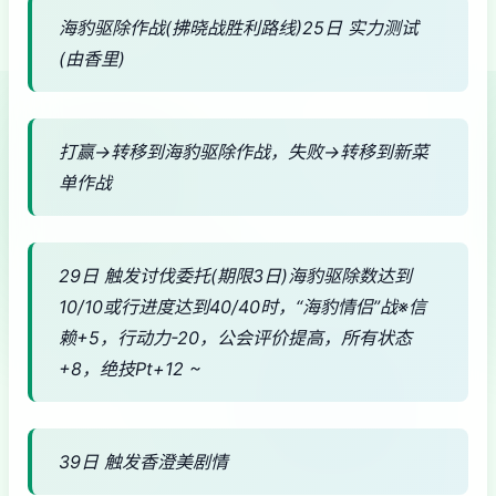
海豹驱除作战(拂晓战胜利路线)25日 实力测试
(由香里)
打赢→转移到海豹驱除作战，失败→转移到新菜
单作战
29日 触发讨伐委托(期限3日)海豹驱除数达到
10/10或行进度达到40/40时，“海豹情侣”战※信
赖+5，行动力-20，公会评价提高，所有状态
+8，绝技Pt+12 ~
39日 触发香澄美剧情