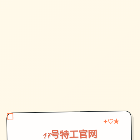
♡
★
✦
17号特工官网