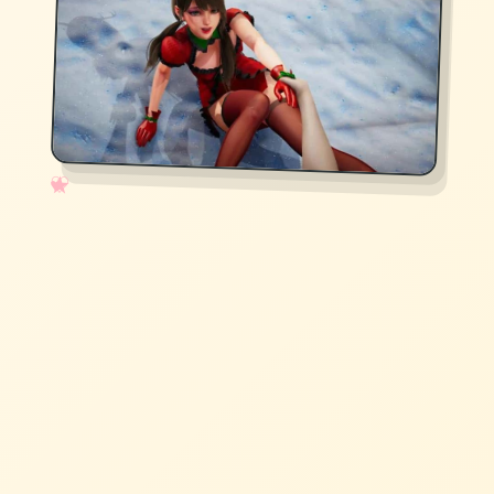
✧
♡
★
♥