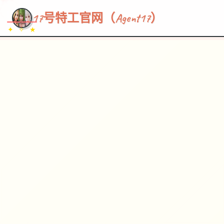
~~~
★
♡
✦
✧
♥
~
→
↗
17号特工官网（Agent17）
✦ ✧ ★