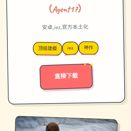
（Agent17）
安卓,ios,官方本土化
神作
ios
顶级建模
✦ ★
→
直接下载