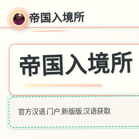
帝国入境所
帝国入境所
○
官方汉语,门户,新版版,汉语获取